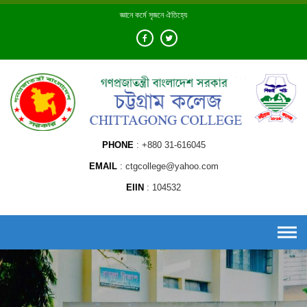
Skip
জ্ঞানে কর্মে সৃজনে ঐতিহ্যে
to
content
PHONE
+880 31-616045
EMAIL
ctgcollege@yahoo.com
EIIN
104532