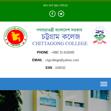
Skip
জ্ঞানে কর্মে সৃজনে ঐতিহ্যে
to
content
PHONE
+880 31-616045
EMAIL
ctgcollege@yahoo.com
EIIN
104532