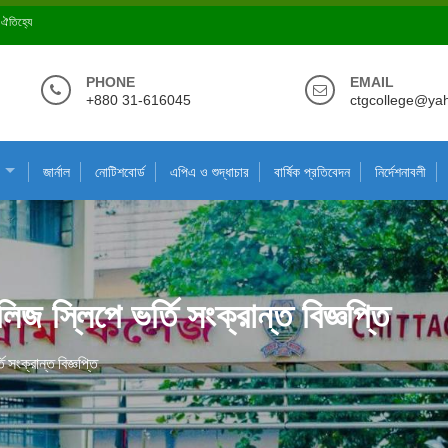
ে ঐতিহ্যে
PHONE
EMAIL
+880 31-616045
ctgcollege@ya
জার্নাল
নোটিশবোর্ড
এপিএ ও শুদ্ধাচার
বার্ষিক প্রতিবেদন
নির্দেশনাবলী
জ স্লিপে ভর্তি সংক্রান্ত বিজ্ঞপ্তি
 সংক্রান্ত বিজ্ঞপ্তি