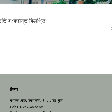
তি সংক্রান্ত বিজ্ঞপ্তি
ঠিকানা
কলেজ রোড, চকবাজার, ৪২০৩ চট্টগ্রাম
ফোনঃ+৮৮০৩১৬১৬০৪৫