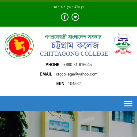
Skip
জ্ঞানে কর্মে সৃজনে ঐতিহ্যে
to
content
PHONE
+880 31-616045
EMAIL
ctgcollege@yahoo.com
EIIN
104532