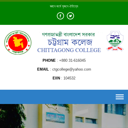
Skip
জ্ঞানে কর্মে সৃজনে ঐতিহ্যে
to
content
PHONE
+880 31-616045
EMAIL
ctgcollege@yahoo.com
EIIN
104532