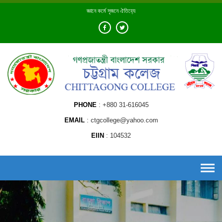
Skip
জ্ঞানে কর্মে সৃজনে ঐতিহ্যে
to
content
PHONE
+880 31-616045
EMAIL
ctgcollege@yahoo.com
EIIN
104532