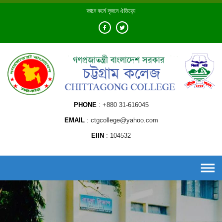
Skip
জ্ঞানে কর্মে সৃজনে ঐতিহ্যে
to
content
PHONE
+880 31-616045
EMAIL
ctgcollege@yahoo.com
EIIN
104532