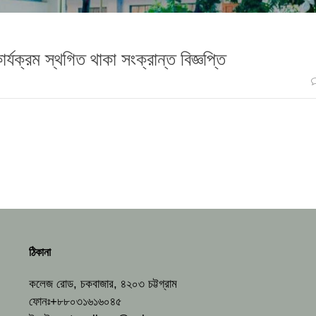
কার্যক্রম স্থগিত থাকা সংক্রান্ত বিজ্ঞপ্তি
ঠিকানা
কলেজ রোড, চকবাজার, ৪২০৩ চট্টগ্রাম
ফোনঃ+৮৮০৩১৬১৬০৪৫