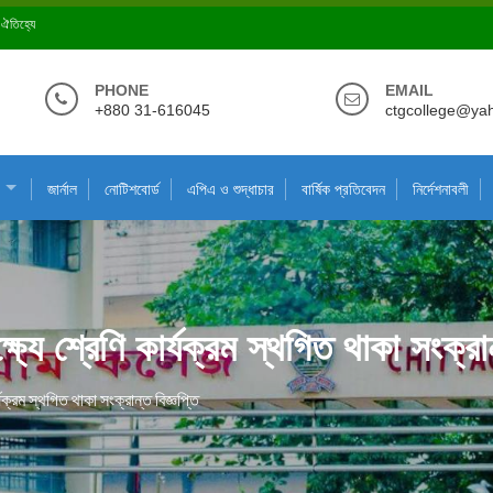
ে ঐতিহ্যে
PHONE
EMAIL
+880 31-616045
ctgcollege@ya
জার্নাল
নোটিশবোর্ড
এপিএ ও শুদ্ধাচার
বার্ষিক প্রতিবেদন
নির্দেশনাবলী
্ষ্যে শ্রেণি কার্যক্রম স্থগিত থাকা সংক্রান
র্যক্রম স্থগিত থাকা সংক্রান্ত বিজ্ঞপ্তি