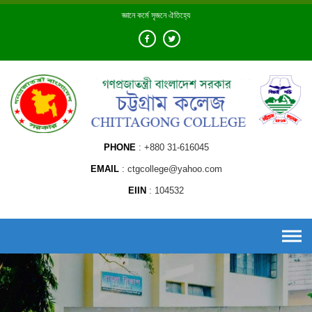
Skip
জ্ঞানে কর্মে সৃজনে ঐতিহ্যে
to
content
PHONE
+880 31-616045
EMAIL
ctgcollege@yahoo.com
EIIN
104532