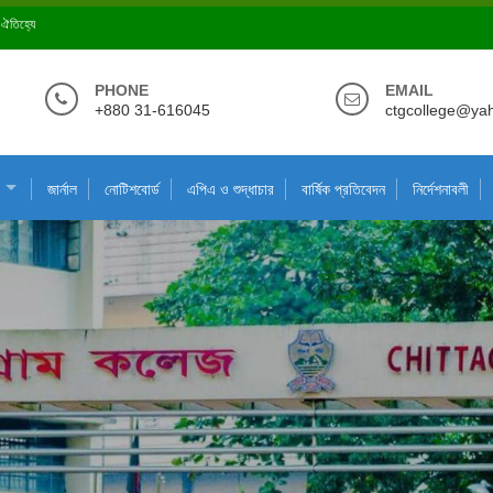
ে ঐতিহ্যে
PHONE
EMAIL
+880 31-616045
ctgcollege@ya
জার্নাল
নোটিশবোর্ড
এপিএ ও শুদ্ধাচার
বার্ষিক প্রতিবেদন
নির্দেশনাবলী