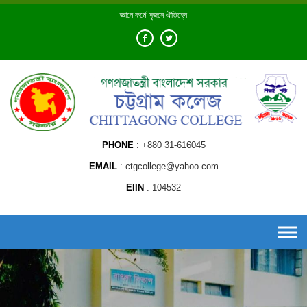
Skip
জ্ঞানে কর্মে সৃজনে ঐতিহ্যে
to
content
PHONE
+880 31-616045
EMAIL
ctgcollege@yahoo.com
EIIN
104532