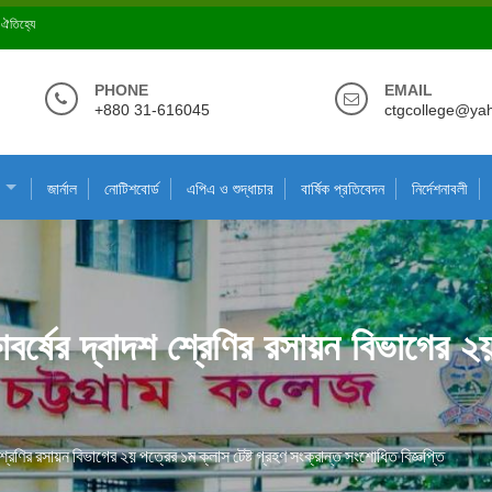
ে ঐতিহ্যে
PHONE
EMAIL
+880 31-616045
ctgcollege@ya
জার্নাল
নোটিশবোর্ড
এপিএ ও শুদ্ধাচার
বার্ষিক প্রতিবেদন
নির্দেশনাবলী
্ষের দ্বাদশ শ্রেণির রসায়ন বিভাগের ২য় 
রেণির রসায়ন বিভাগের ২য় পত্রের ১ম ক্লাস টেষ্ট গ্রহণ সংক্রান্ত সংশোধিত বিজ্ঞপ্তি