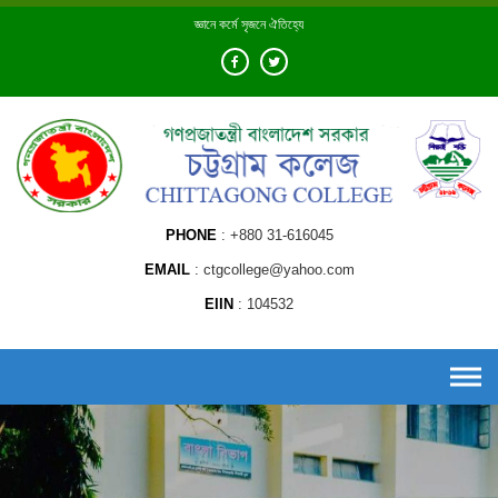
Skip
জ্ঞানে কর্মে সৃজনে ঐতিহ্যে
to
content
PHONE
+880 31-616045
EMAIL
ctgcollege@yahoo.com
EIIN
104532