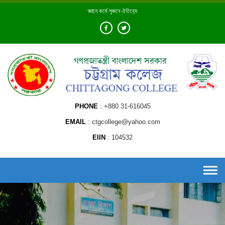
Skip
জ্ঞানে কর্মে সৃজনে ঐতিহ্যে
to
content
PHONE
+880 31-616045
EMAIL
ctgcollege@yahoo.com
EIIN
104532