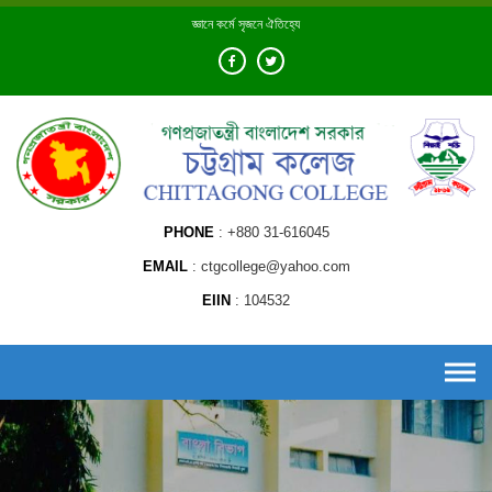
Skip
জ্ঞানে কর্মে সৃজনে ঐতিহ্যে
to
content
PHONE
+880 31-616045
EMAIL
ctgcollege@yahoo.com
EIIN
104532