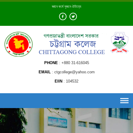
Skip
জ্ঞানে কর্মে সৃজনে ঐতিহ্যে
to
content
PHONE
+880 31-616045
EMAIL
ctgcollege@yahoo.com
EIIN
104532