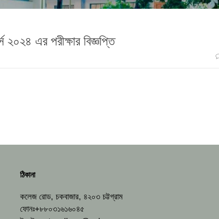
র্স ২০২৪ এর পরীক্ষার বিজ্ঞপ্তি
ঠিকানা
কলেজ রোড, চকবাজার, ৪২০৩ চট্টগ্রাম
ফোনঃ+৮৮০৩১৬১৬০৪৫