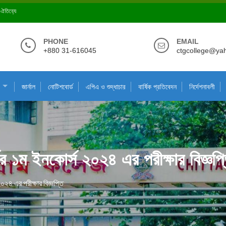
ে ঐতিহ্যে
PHONE
EMAIL
+880 31-616045
ctgcollege@ya
জার্নাল
নোটিশবোর্ড
এপিএ ও শুদ্ধাচার
বার্ষিক প্রতিবেদন
নির্দেশনাবলী
্ষের ১ম ইনকোর্স ২০২৪ এর পরীক্ষার বিজ্ঞপ্
 ২০২৪ এর পরীক্ষার বিজ্ঞপ্তি