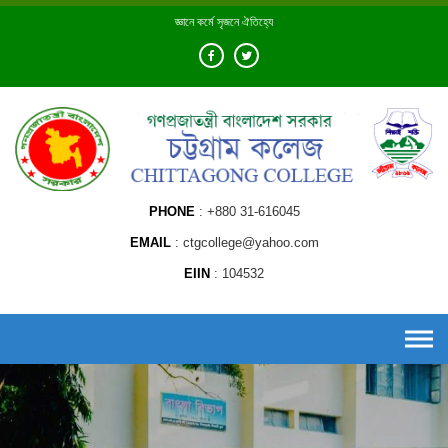
Skip
জ্ঞানে কর্মে সৃজনে ঐতিহ্যে
to
content
PHONE
+880 31-616045
EMAIL
ctgcollege@yahoo.com
EIIN
104532