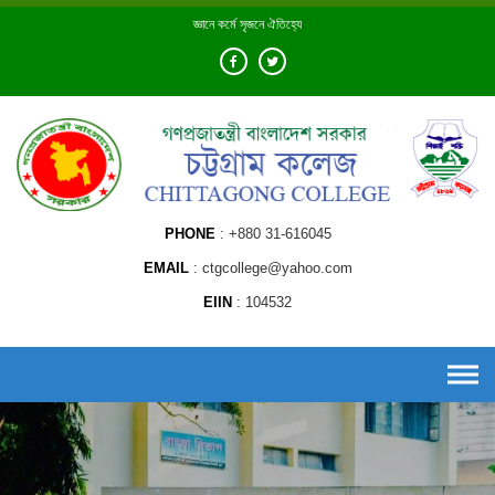
Skip
জ্ঞানে কর্মে সৃজনে ঐতিহ্যে
to
content
PHONE
+880 31-616045
EMAIL
ctgcollege@yahoo.com
EIIN
104532