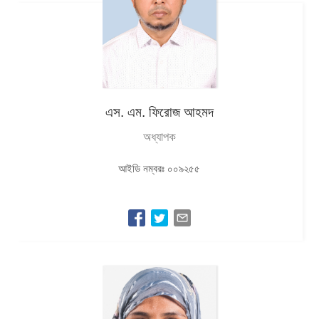
এস. এম. ফিরোজ আহমদ
অধ্যাপক
আইডি নম্বরঃ ০০৯২৫৫