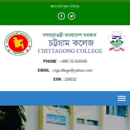
Skip
জ্ঞানে কর্মে সৃজনে ঐতিহ্যে
to
content
PHONE
+880 31-616045
EMAIL
ctgcollege@yahoo.com
EIIN
104532