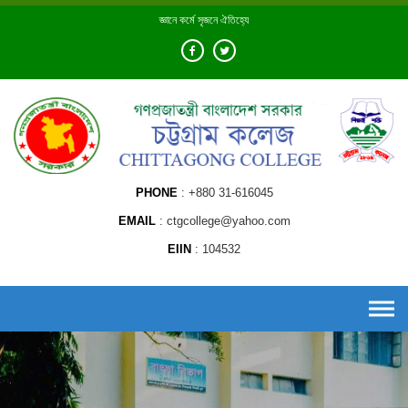
Skip
জ্ঞানে কর্মে সৃজনে ঐতিহ্যে
to
content
PHONE
+880 31-616045
EMAIL
ctgcollege@yahoo.com
EIIN
104532