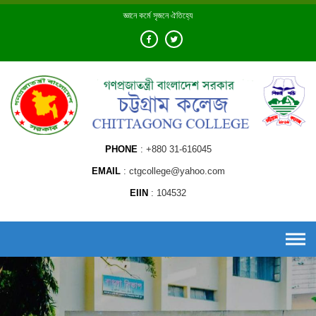
Skip
জ্ঞানে কর্মে সৃজনে ঐতিহ্যে
to
content
PHONE
+880 31-616045
EMAIL
ctgcollege@yahoo.com
EIIN
104532