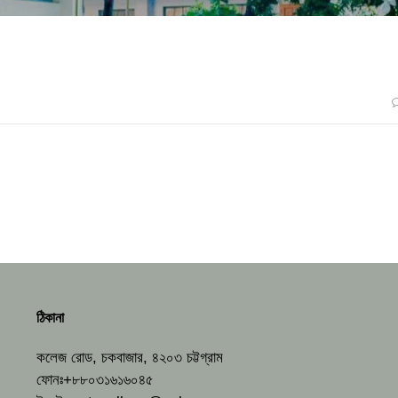
ঠিকানা
কলেজ রোড, চকবাজার, ৪২০৩ চট্টগ্রাম
ফোনঃ+৮৮০৩১৬১৬০৪৫