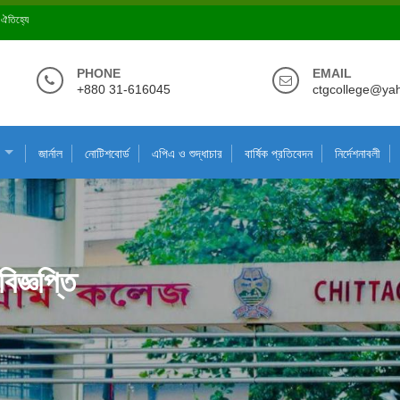
ে ঐতিহ্যে
PHONE
EMAIL
+880 31-616045
ctgcollege@ya
জার্নাল
নোটিশবোর্ড
এপিএ ও শুদ্ধাচার
বার্ষিক প্রতিবেদন
নির্দেশনাবলী
িজ্ঞপ্তি