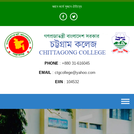
Skip
জ্ঞানে কর্মে সৃজনে ঐতিহ্যে
to
content
PHONE
+880 31-616045
EMAIL
ctgcollege@yahoo.com
EIIN
104532