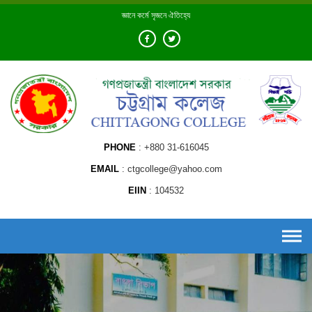
Skip
জ্ঞানে কর্মে সৃজনে ঐতিহ্যে
to
content
PHONE
+880 31-616045
EMAIL
ctgcollege@yahoo.com
EIIN
104532