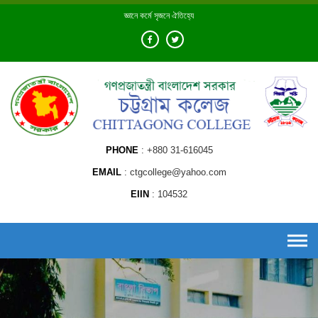
Skip
জ্ঞানে কর্মে সৃজনে ঐতিহ্যে
to
content
PHONE
+880 31-616045
EMAIL
ctgcollege@yahoo.com
EIIN
104532