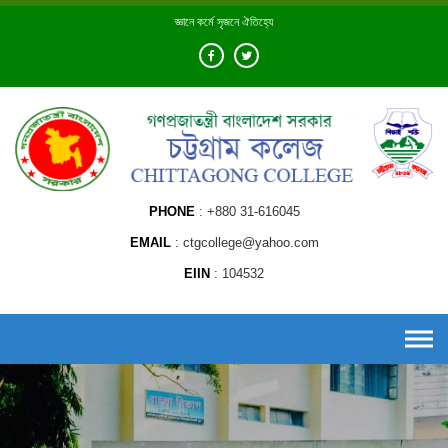
Skip
জ্ঞানে কর্মে সৃজনে ঐতিহ্যে
to
content
PHONE
+880 31-616045
EMAIL
ctgcollege@yahoo.com
EIIN
104532