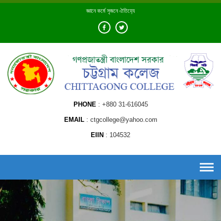
Skip
জ্ঞানে কর্মে সৃজনে ঐতিহ্যে
to
content
PHONE
+880 31-616045
EMAIL
ctgcollege@yahoo.com
EIIN
104532