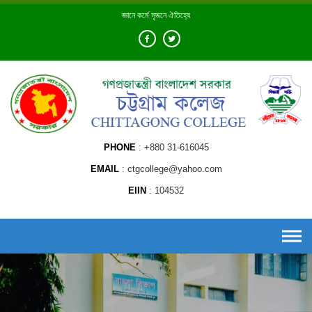
Skip
জ্ঞানে কর্মে সৃজনে ঐতিহ্যে
to
content
PHONE
+880 31-616045
EMAIL
ctgcollege@yahoo.com
EIIN
104532