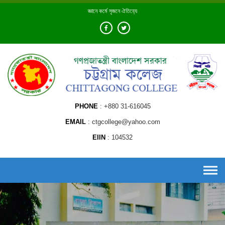
Skip
জ্ঞানে কর্মে সৃজনে ঐতিহ্যে
to
content
PHONE
+880 31-616045
EMAIL
ctgcollege@yahoo.com
EIIN
104532