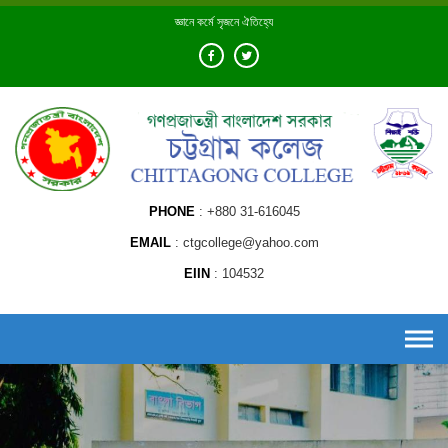
Skip
জ্ঞানে কর্মে সৃজনে ঐতিহ্যে
to
content
PHONE
+880 31-616045
EMAIL
ctgcollege@yahoo.com
EIIN
104532