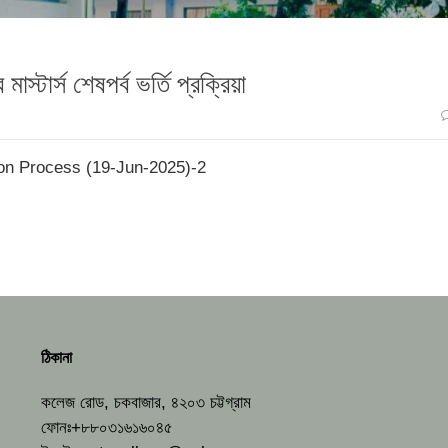
্টার্স শেষপর্ব ভর্তি প্রক্রিয়া
on Process (19-Jun-2025)-2
ঠিকানা
কলেজ রোড, চকবাজার, ৪২০৩ চট্টগ্রাম
ফোনঃ+৮৮০৩১৬১৬০৪৫