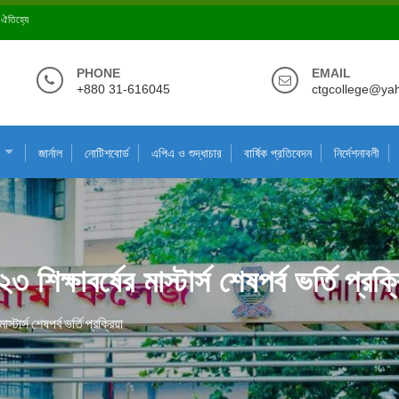
ে ঐতিহ্যে
PHONE
EMAIL
+880 31-616045
ctgcollege@ya
জার্নাল
নোটিশবোর্ড
এপিএ ও শুদ্ধাচার
বার্ষিক প্রতিবেদন
নির্দেশনাবলী
্ষাবর্ষের মাস্টার্স শেষপর্ব ভর্তি প্রক্র
ার্স শেষপর্ব ভর্তি প্রক্রিয়া