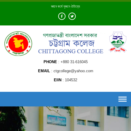
Skip
জ্ঞানে কর্মে সৃজনে ঐতিহ্যে
to
content
PHONE
+880 31-616045
EMAIL
ctgcollege@yahoo.com
EIIN
104532