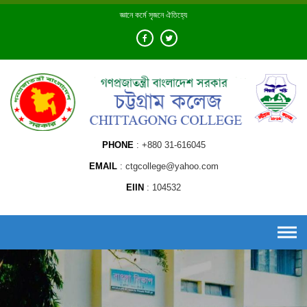
Skip
জ্ঞানে কর্মে সৃজনে ঐতিহ্যে
to
content
PHONE
+880 31-616045
EMAIL
ctgcollege@yahoo.com
EIIN
104532