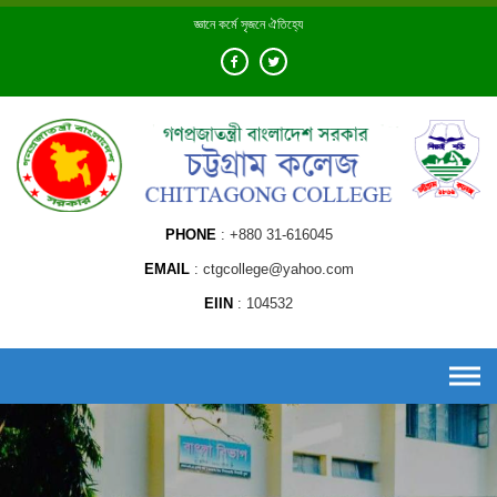
Skip
জ্ঞানে কর্মে সৃজনে ঐতিহ্যে
to
content
PHONE
+880 31-616045
EMAIL
ctgcollege@yahoo.com
EIIN
104532