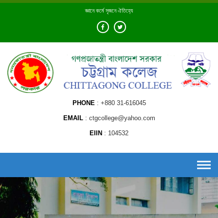
Skip
জ্ঞানে কর্মে সৃজনে ঐতিহ্যে
to
content
PHONE
+880 31-616045
EMAIL
ctgcollege@yahoo.com
EIIN
104532