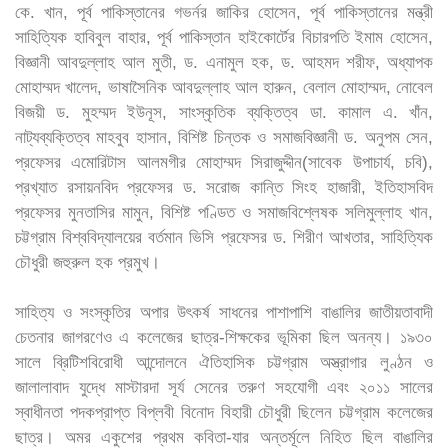
কে. খান, পূর্ব পাকিস্তানের গভর্নর জাকির হোসেন, পূর্ব পাকিস্তানের মন্ত্রী
সাহিত্যিক হাবিবুল বাহার, পূর্ব পাকিস্তান হাইকোর্টের বিচারপতি ইমাম হোসেন,
বিজ্ঞানী আবদুল্লাহ আল মুতী, ড. এনামুল হক, ড. আহমদ শরীফ, অধ্যাপক
মোহাম্মদ খালেদ, ভাষাসৈনিক আবদুল্লাহ আল হারুন, বেলাল মোহাম্মদ, নোবেল
বিজয়ী ড. মুহম্মদ ইউনূস, সাংস্কৃতিক ব্যক্তিত্ব ডা. কামাল এ. খাঁন,
নাট্যব্যক্তিত্ব মাহবুব হাসান, বিশিষ্ট চিন্তক ও সমাজবিজ্ঞানী ড. অনুপম সেন,
প্রফেসর এমোরিটাস আলমগীর মোহাম্মদ সিরাজুদ্দীন(সাবেক উপাচার্য, চবি),
প্রখ্যাত রসায়নবিদ প্রফেসর ড. সরোজ কান্তি সিংহ হাজারী, ইতিহাসবিদ
প্রফেসর মুনতাসির মামুন, বিশিষ্ট পণ্ডিত ও সমাজবিশ্লেষক সলিমুল্লাহ খান,
চট্টগ্রাম বিশ্ববিদ্যালয়ের বর্তমান ভিসি প্রফেসর ড. শিরীণ আখতার, সাহিত্যিক
চৌধুরী জহুরুল হক প্রমুখ।
সাহিত্য ও সংস্কৃতির অপার উৎকর্ষ সাধনের পাশাপাশি বাঙালির জাতীয়তাবাদী
চেতনার জাগরণেও এ কলেজের ছাত্র-শিক্ষকের ভূমিকা ছিল অনন্য। ১৯৩০
সালে ব্রিটিশবিরোধী আন্দোলনে ঐতিহাসিক চট্টগ্রাম অস্ত্রাগার লুণ্ঠন ও
জালালাবাদ যুদ্ধে মাস্টারদা সূর্য সেনের তরুণ সহযোগী এবং ২০১১ সালের
স্বাধীনতা পদকপ্রাপ্ত বিপ্লবী বিনোদ বিহারী চৌধুরী ছিলেন চট্টগ্রাম কলেজের
ছাত্র। অমর একুশের প্রথম কবিতা-যার অন্তর্মূলে নিহিত ছিল বাঙালির