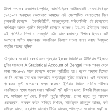
উনিশ শতকের নবজাগরণ-স্পন্দিত, ভাষাভিত্তিক জাতীয়তাবাদী চেতনা-নিষিক্ত
১৯৭১-এর জনযুদ্ধে রক্তস্নাত আমাদের এই স্বোপার্জিত বাংলাদেশের প্রিয়
বন্দরনগরী চট্টগ্রাম। ‘শৈলকিরীটিনী, সাগরকুন্তলা, সরিৎমালিনী’ এই চট্টগ্রামের
সার্ধশতাব্দ অধিক প্রাচীন বিদ্যাপীঠ চট্টগ্রাম কলেজ। হিরণ্ময় ঐতিহ্যের আধার
এই প্রতিষ্ঠান শিক্ষা ও সংস্কৃতি চর্চার আলোকসামান্য দীপাধার হিসেবে এই
জনপদের অমিত সম্ভাবনার বহুমাত্রিক বিকাশে সততা পালন করছে উপযুক্ত
ধাত্রীর অতন্দ্র ভূমিকা।
চট্টগ্রামের সরকারি রেকর্ড এবং প্রখ্যাত ইংরেজ সিভিলিয়ন উইলিয়াম উইলসন
হান্টার সাহেবের A Statistical Account of Bengal নামক গ্রন্থ থেকে
জানা যায়-১৮৬৯ সালে চট্টগ্রাম কলেজ প্রতিষ্ঠিত হয়। প্রথম অধ্যক্ষ হিসেবে
জে সি বোসের হাত ধরে কলেজটির অগ্রযাত্রা সূচিত হয়েছিল। এই কলেজের
প্রাক্তন কৃতী ছাত্রদের মধ্যে রয়েছেন ইন্ডিয়ান সিভিল সার্ভিস পরীক্ষায়
ভারতীয়দের মধ্যে প্রথম স্থান অধিকারী শ্রী সুবিমল দত্ত, বিজ্ঞানী প্রিয়দারঞ্জন
রায়, মাস্টারদা সূর্য সেন, বিপ্লবী পূর্ণেন্দু দস্তিদার, কল্পনা দত্ত, নুর আহম্মদ
চেয়ারম্যান, আবদুল করিম সাহিত্য বিশারদ, সাহিত্যিক মাহবুবুল আলম, কবি
ওহীদুল আলম, অধ্যাপক আসহাব উদ্দিন আহমদ, পাকিস্তান সরকারের মন্ত্রী এ.