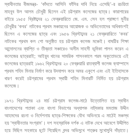
স্বাধীনতার বীজমন্ত্র- ‘কাঁদতে আসিনি ফাঁসির দাবি নিয়ে এসেছি’-র রচয়িতা
মাহবুব উল আলম চৌধুরী ছিলেন এই চট্টগ্রাম কলেজের ছাত্র। কারাগারের
বাইরে ১৯৫৫ খ্রিষ্টাব্দের ২১ ফেব্রুয়ারিতে জে. এম. সেন হল প্রাঙ্গণে মুনীর
চৌধুরীর ‘কবর’ নাটকের প্রথম মঞ্চায়নের আয়োজক ও অভিনেতাদের অধিকাংশই
ছিলেন এ কলেজের ছাত্র এবং ১৯৫৬ খ্রিস্টাব্দের ২১ ফেব্রুয়ারিতে ‘কবর’
নাটকের প্রথম কল শো অনুষ্ঠিত হয় চট্টগ্রাম কলেজ মঞ্চেই। বাষট্টির শিক্ষা
আন্দোলনের ব্যাপ্তি ও তীব্রতা সঞ্চারেও অসীম সাহসী ভূমিকা পালন করেন এ
কলেজের ছাত্ররাই; আইয়ুব খানের সামরিক শাসনকালে পরম অকুতোভয়ে এই
কলেজের ছাত্ররাই ১৯৬২ খ্রিস্টাব্দের ২০ ফেব্রুয়ারি রাতব্যাপী কলেজ ক্যাম্পাসে
প্রথম শহিদ মিনার নির্মাণ করে উদযাপন করে অমর একুশে এবং এই ইতিহাসকে
ধারণ করেই চট্টগ্রামের প্রথম স্থায়ী শহিদ মিনারটি নির্মিত হয় চট্টগ্রাম
কলেজে।
১৯৭১ খ্রিস্টাব্দের ২৪ মার্চ চট্টগ্রাম কলেজ-মাঠে উত্তোলিত হয় স্বাধীন
বাংলাদেশের পতাকা এবং বাংলা বিভাগের অধ্যাপক নাট্যকার মমতাজ উদ্দীন
আহমদের রচনা ও নির্দেশনায় ছাত্র-শিক্ষকের যৌথ অভিনয়ে এ মাঠেই মঞ্চস্থ
হয় ‘স্বাধীনতার সংগ্রাম’। দশ সহস্রাধিক দর্শক এ নাটক দেখে আবেগে উদ্দীপিত
হয়ে মিছিল সহকারে ছুটে গিয়েছিল বন্দর অভিমুখে শত্রুর মুখোমুখি দাঁড়াতে।