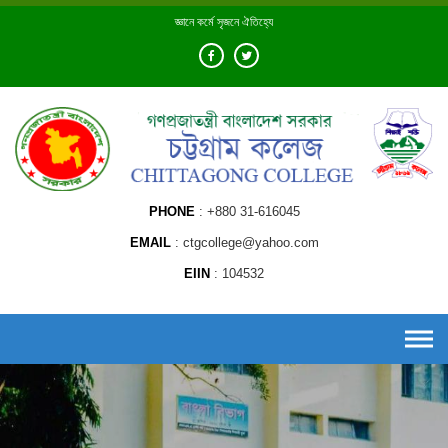
Skip
জ্ঞানে কর্মে সৃজনে ঐতিহ্যে
to
content
PHONE
+880 31-616045
EMAIL
ctgcollege@yahoo.com
EIIN
104532