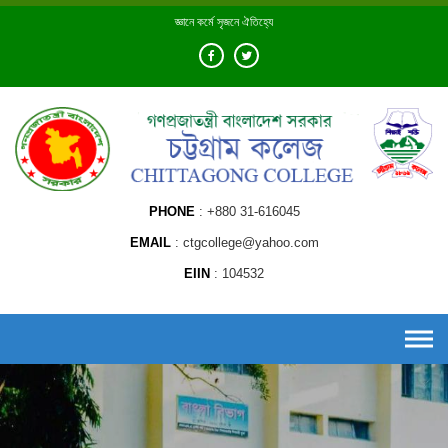
Skip
জ্ঞানে কর্মে সৃজনে ঐতিহ্যে
to
content
PHONE
+880 31-616045
EMAIL
ctgcollege@yahoo.com
EIIN
104532