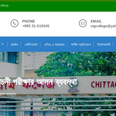
ে ঐতিহ্যে
PHONE
EMAIL
+880 31-616045
ctgcollege@ya
জার্নাল
নোটিশবোর্ড
এপিএ ও শুদ্ধাচার
বার্ষিক প্রতিবেদন
নির্দেশনাবলী
চনী পরীক্ষার আসন ব্যবস্থা
আসন ব্যবস্থা