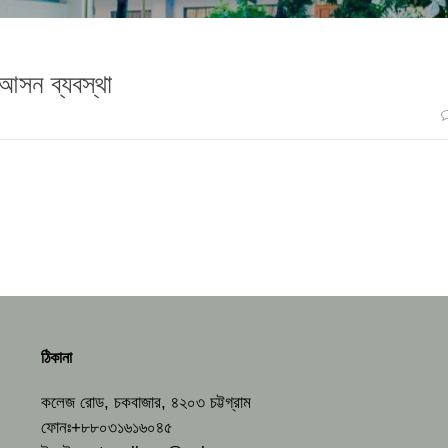
 আসন ব্যবস্থা
ঠিকানা
কলেজ রোড, চকবাজার, ৪২০৩ চট্টগ্রাম
ফোনঃ+৮৮০৩১৬১৬০৪৫