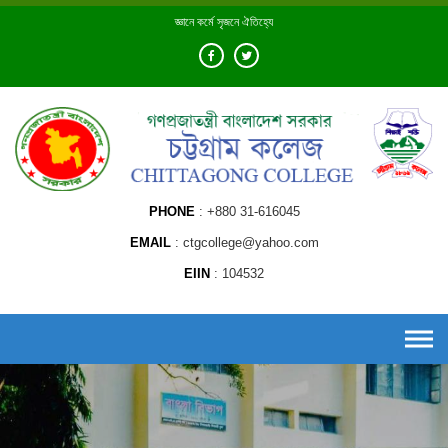
Skip
জ্ঞানে কর্মে সৃজনে ঐতিহ্যে
to
content
PHONE
+880 31-616045
EMAIL
ctgcollege@yahoo.com
EIIN
104532