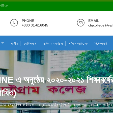
ে ঐতিহ্যে
PHONE
EMAIL
+880 31-616045
ctgcollege@ya
জার্নাল
নোটিশবোর্ড
এপিএ ও শুদ্ধাচার
বার্ষিক প্রতিবেদন
নির্দেশনাবলী
এ অনুষ্ঠেয় ২০২০-২০২১ শিক্ষাবর্ষের 
শোধিত)
-২০২১ শিক্ষাবর্ষের একাদশ শ্রেণিতে ভর্তিকৃত শিক্ষার্থীদের ক্লাসের সময়সূচি (সংশোধিত)