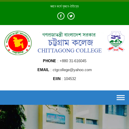
Skip
জ্ঞানে কর্মে সৃজনে ঐতিহ্যে
to
content
PHONE
+880 31-616045
EMAIL
ctgcollege@yahoo.com
EIIN
104532