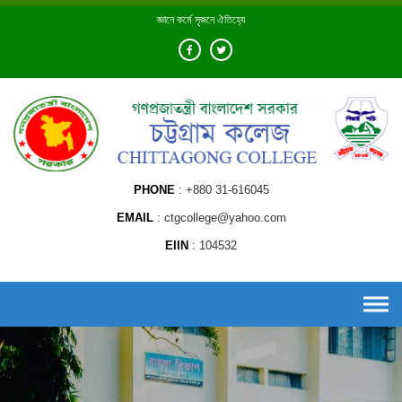
Skip
জ্ঞানে কর্মে সৃজনে ঐতিহ্যে
to
content
PHONE
+880 31-616045
EMAIL
ctgcollege@yahoo.com
EIIN
104532