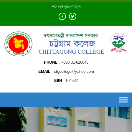
Skip
জ্ঞানে কর্মে সৃজনে ঐতিহ্যে
to
content
PHONE
+880 31-616045
EMAIL
ctgcollege@yahoo.com
EIIN
104532