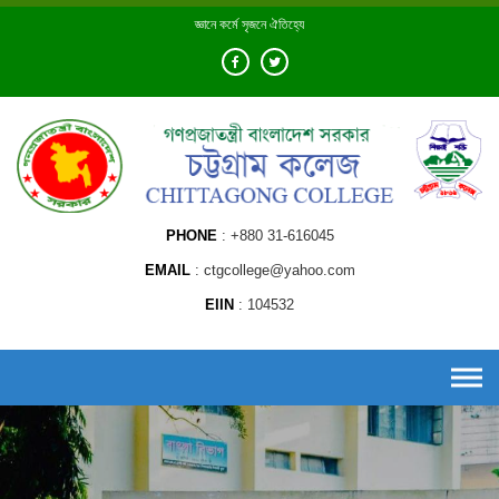
Skip
জ্ঞানে কর্মে সৃজনে ঐতিহ্যে
to
content
PHONE
+880 31-616045
EMAIL
ctgcollege@yahoo.com
EIIN
104532