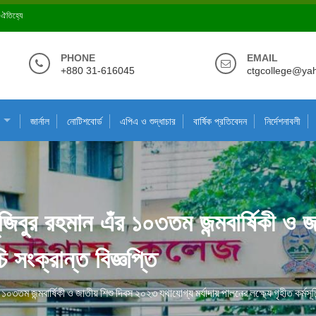
ে ঐতিহ্যে
PHONE
EMAIL
+880 31-616045
ctgcollege@ya
জার্নাল
নোটিশবোর্ড
এপিএ ও শুদ্ধাচার
বার্ষিক প্রতিবেদন
নির্দেশনাবলী
 মুজিবুর রহমান এঁর ১০৩তম জন্মবার্ষিকী 
চি সংক্রান্ত বিজ্ঞপ্তি
ঁর ১০৩তম জন্মবার্ষিকী ও জাতীয় শিশু দিবস ২০২৩ যথাযোগ্য মর্যাদায় পালনের লক্ষ্যে গৃহীত কর্মসূচি