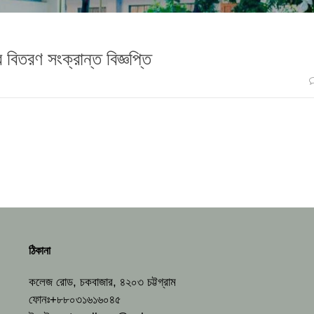
 বিতরণ সংক্রান্ত বিজ্ঞপ্তি
ঠিকানা
কলেজ রোড, চকবাজার, ৪২০৩ চট্টগ্রাম
ফোনঃ+৮৮০৩১৬১৬০৪৫