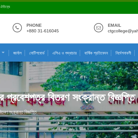
ে ঐতিহ্যে
PHONE
EMAIL
+880 31-616045
ctgcollege@ya
জার্নাল
নোটিশবোর্ড
এপিএ ও শুদ্ধাচার
বার্ষিক প্রতিবেদন
নির্দেশনাবলী
র প্রবেশপত্র বিতরণ সংক্রান্ত বিজ্ঞপ্তি
িতরণ সংক্রান্ত বিজ্ঞপ্তি