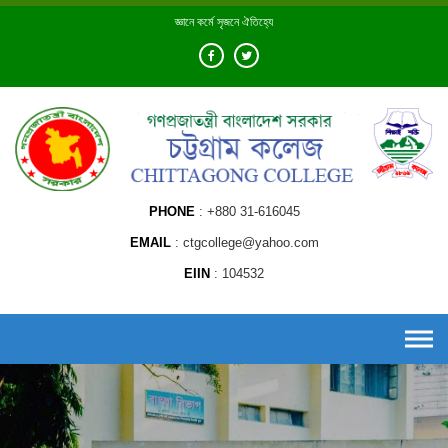
Skip
জ্ঞানে কর্মে সৃজনে ঐতিহ্যে
to
content
PHONE
+880 31-616045
EMAIL
ctgcollege@yahoo.com
EIIN
104532