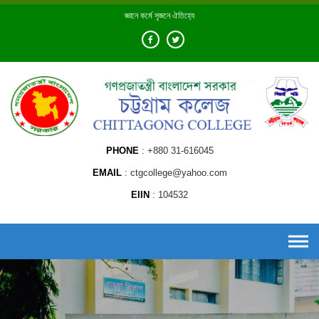
Skip
জ্ঞানে কর্মে সৃজনে ঐতিহ্যে
to
content
PHONE
+880 31-616045
EMAIL
ctgcollege@yahoo.com
EIIN
104532