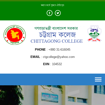
Skip
জ্ঞানে কর্মে সৃজনে ঐতিহ্যে
to
content
PHONE
+880 31-616045
EMAIL
ctgcollege@yahoo.com
EIIN
104532